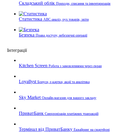
Складський облік
Приходи, списання та інвентаризація
Статистика
ABC-аналіз, рух товарів, звіти
Безпека
Права доступу, небезпечні операції
Інтеграції
Kitchen Screen
Робота з замовленнями через екран
Loyallyst
Бонуси, e-картки, акції та аналітика
Sky Market
Онлайн-магазин для вашого закладу
ПриватБанк
Синхронізація платіжних транзакцій
Термінал від ПриватБанку
Еквайринг на смартфоні