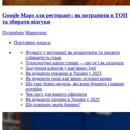
Google Maps для ресторану: як потрапити в ТОП
та збирати відгуки
Подробнее
Маркетинг
Популярні дописи
Фудкост у ресторані: як розрахувати та знизити
собівартість страв
Технологічні карти страви — що це і як складати
Залучення клієнтів у кав’ярню: Ідеї
Як відкрити пекарню в Україні у 2025
Як відкрити свою кав’ярню: основні кроки
Що таке бізнес-модель, які вони бувають і навіщо
потрібні
Чек-лист для вашого офіціанта
Як відкрити піцерію в Україні у 2025
Що повинен знати бармен?