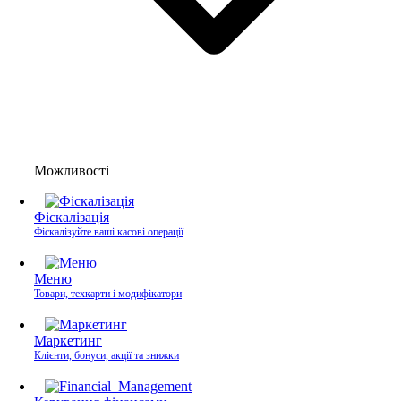
Можливості
Фіскалізація
Фіскалізуйте ваші касові операції
Меню
Товари, техкарти і модифікатори
Маркетинг
Клієнти, бонуси, акції та знижки