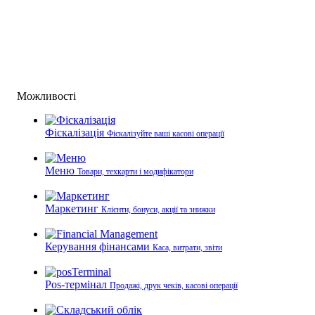
Можливості
Фіскалізація
Фіскалізуйте ваші касові операції
Меню
Товари, техкарти і модифікатори
Маркетинг
Клієнти, бонуси, акції та знижки
Керування фінансами
Каса, витрати, звіти
Pos-термінал
Продажі, друк чеків, касові операції