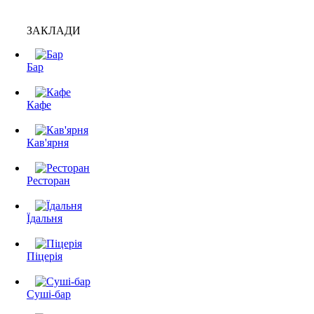
ЗАКЛАДИ
Бар
Кафе
Кав'ярня
Ресторан
Їдальня
Піцерія
Суші-бар