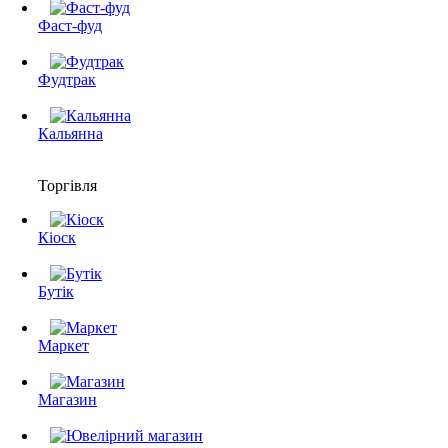
Фаст-фуд
Фудтрак
Кальянна
Торгівля
Кіоск
Бутік
Маркет
Магазин