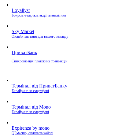
Loyallyst
Бонуси, e-картки, акції та аналітика
Sky Market
Онлайн-магазин для вашого закладу
ПриватБанк
Синхронізація платіжних транзакцій
Термінал від ПриватБанку
Еквайринг на смартфоні
Термінал від Mono
Еквайринг на смартфоні
Expirenza by mono
QR-меню, оплата та чайові