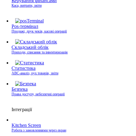
Керування фінансами
Каса, витрати, звіти
Pos-термінал
Продажі, друк чеків, касові операції
Складський облік
Приходи, списання та інвентаризація
Статистика
ABC-аналіз, рух товарів, звіти
Безпека
Права доступу, небезпечні операції
Інтеграції
Kitchen Screen
Робота з замовленнями через екран