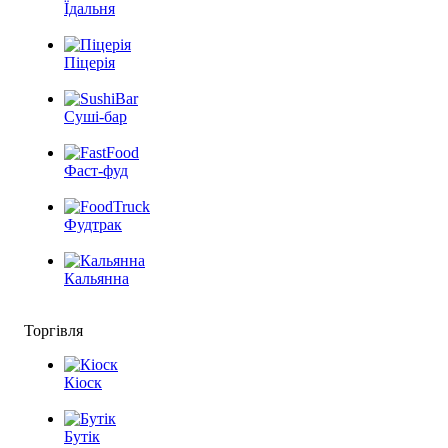
Їдальня
Піцерія
Суші-бар
Фаст-фуд
Фудтрак
Кальянна
Торгівля
Кіоск
Бутік