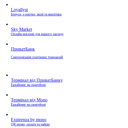
Loyallyst
Бонуси, e-картки, акції та аналітика
Sky Market
Онлайн-магазин для вашого закладу
ПриватБанк
Синхронізація платіжних транзакцій
Термінал від ПриватБанку
Еквайринг на смартфоні
Термінал від Mono
Еквайринг на смартфоні
Expirenza by mono
QR-меню, оплата та чайові