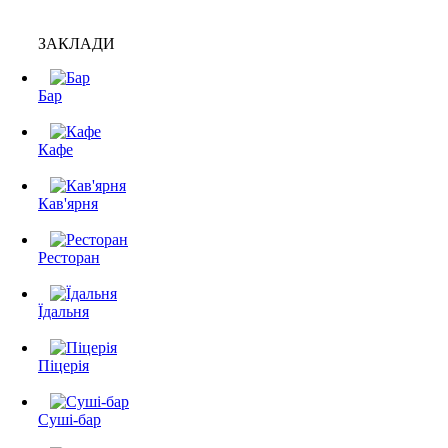
ЗАКЛАДИ
Бар
Кафе
Кав'ярня
Ресторан
Їдальня
Піцерія
Суші-бар