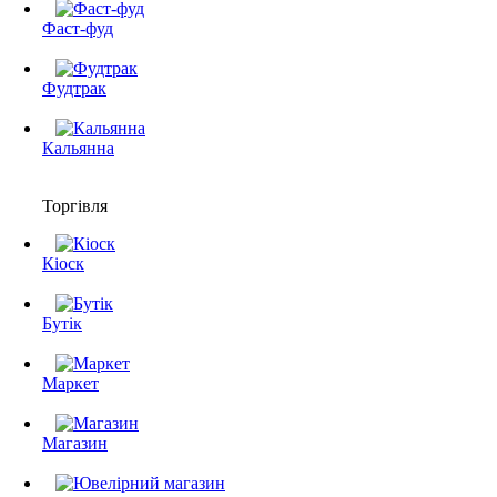
Фаст-фуд
Фудтрак
Кальянна
Торгівля
Кіоск
Бутік
Маркет
Магазин