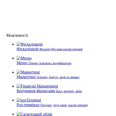
Можливості
Фіскалізація
Фіскалізуйте ваші касові операції
Меню
Товари, техкарти і модифікатори
Маркетинг
Клієнти, бонуси, акції та знижки
Керування фінансами
Каса, витрати, звіти
Pos-термінал
Продажі, друк чеків, касові операції