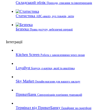
Складський облік
Приходи, списання та інвентаризація
Статистика
ABC-аналіз, рух товарів, звіти
Безпека
Права доступу, небезпечні операції
Інтеграції
Kitchen Screen
Робота з замовленнями через екран
Loyallyst
Бонуси, e-картки, акції та аналітика
Sky Market
Онлайн-магазин для вашого закладу
ПриватБанк
Синхронізація платіжних транзакцій
Термінал від ПриватБанку
Еквайринг на смартфоні