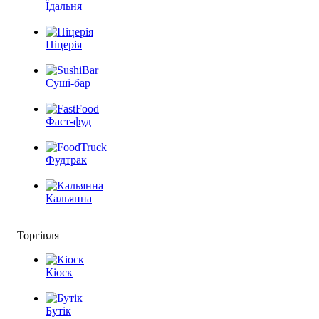
Їдальня
Піцерія
Суші-бар
Фаст-фуд
Фудтрак
Кальянна
Торгівля
Кіоск
Бутік