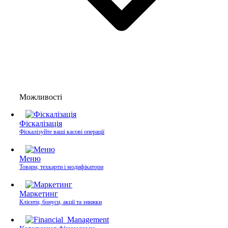
Можливості
Фіскалізація
Фіскалізуйте ваші касові операції
Меню
Товари, техкарти і модифікатори
Маркетинг
Клієнти, бонуси, акції та знижки