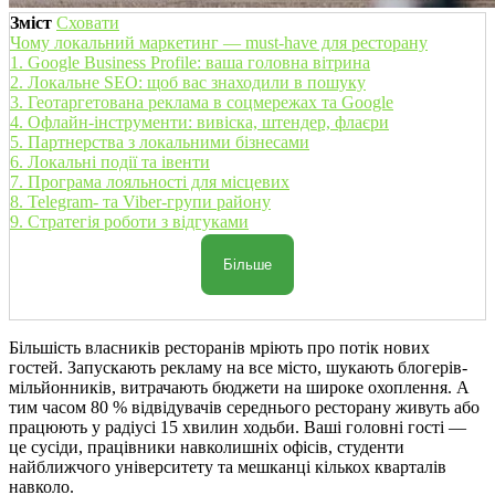
Зміст
Сховати
Чому локальний маркетинг — must-have для ресторану
1. Google Business Profile: ваша головна вітрина
2. Локальне SEO: щоб вас знаходили в пошуку
3. Геотаргетована реклама в соцмережах та Google
4. Офлайн-інструменти: вивіска, штендер, флаєри
5. Партнерства з локальними бізнесами
6. Локальні події та івенти
7. Програма лояльності для місцевих
8. Telegram- та Viber-групи району
9. Стратегія роботи з відгуками
Більше
Більшість власників ресторанів мріють про потік нових
гостей. Запускають рекламу на все місто, шукають блогерів-
мільйонників, витрачають бюджети на широке охоплення. А
тим часом 80 % відвідувачів середнього ресторану живуть або
працюють у радіусі 15 хвилин ходьби. Ваші головні гості —
це сусіди, працівники навколишніх офісів, студенти
найближчого університету та мешканці кількох кварталів
навколо.