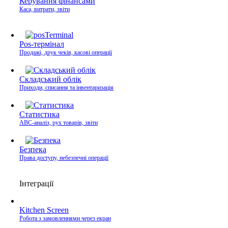
Керування фінансами
Каса, витрати, звіти
Pos-термінал
Продажі, друк чеків, касові операції
Складський облік
Приходи, списання та інвентаризація
Статистика
ABC-аналіз, рух товарів, звіти
Безпека
Права доступу, небезпечні операції
Інтеграції
Kitchen Screen
Робота з замовленнями через екран